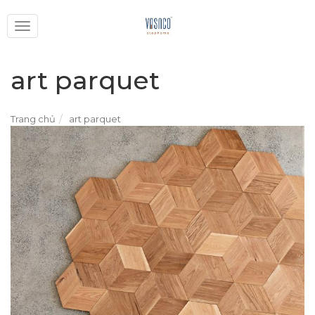
Toggle
navigation
art parquet
Trang chủ
art parquet