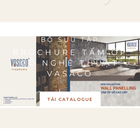
BỘ SƯU TẬP
BROCHURE TẤM ỐP
GỖ NGHỆ THUẬT
VASACO
TẢI CATALOGUE