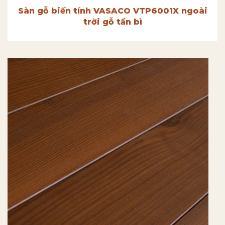
Sàn gỗ biến tính VASACO VTP6001X ngoài
trời gỗ tần bì