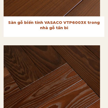
Sàn gỗ biến tính VASACO VTP6003X trong
nhà gỗ tần bì