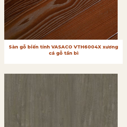
Sàn gỗ biến tính VASACO VTH6004X xương
cá gỗ tần bì