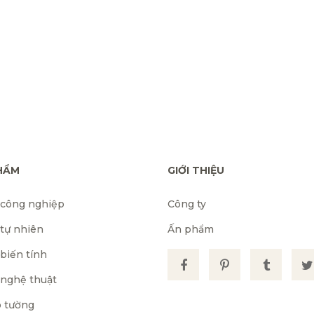
HẨM
GIỚI THIỆU
 công nghiệp
Công ty
 tự nhiên
Ấn phẩm
biến tính
 nghệ thuật
 tường