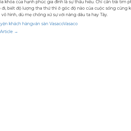
hìa khóa của hạnh phúc gia đình là sự thấu hiểu. Chỉ cần trái tim 
o đi, biết độ lượng tha thứ thì ở góc độ nào của cuộc sống cũng
e vô hình, dù mẹ chồng xử sự với nàng dâu ta hay Tây.
uyện khách hàng
ván sàn Vasaco
Vasaco
Article →