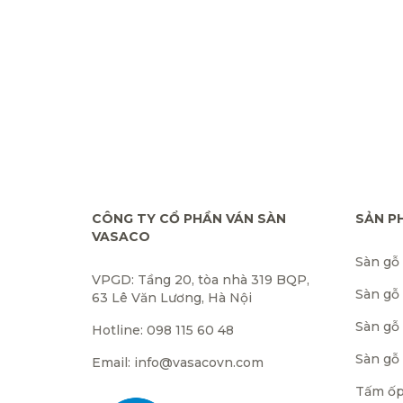
CÔNG TY CỔ PHẦN VÁN SÀN
SẢN P
VASACO
Sàn gỗ
VPGD: Tầng 20, tòa nhà 319 BQP,
Sàn gỗ
63 Lê Văn Lương, Hà Nội
Sàn gỗ 
Hotline: 098 115 60 48
Sàn gỗ
Email: info@vasacovn.com
Tấm ốp