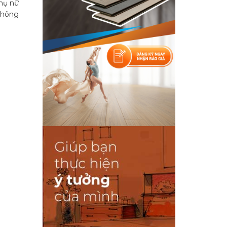
phụ nữ
 không