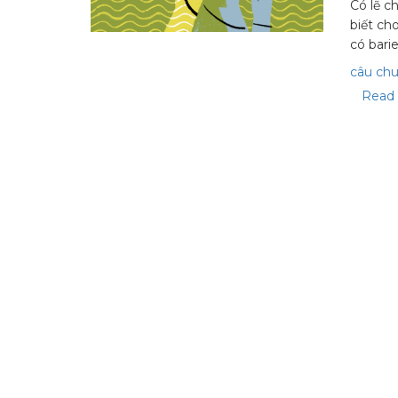
Có lẽ c
biết ch
có bari
câu ch
Read 