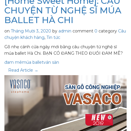
[Home Sweet Home]: CÂU
CHUYỆN TỪ NGHỆ SĨ MÚA
BALLET HÀ CHI
on
Tháng Mười 3, 2020
by
admin
comment
0
category
Câu
chuyện khách hàng
,
Tin tức
Gõ nhẹ cánh cửa ngày mới bằng câu chuyện từ nghệ sĩ
múa ballet Hà Chi. BẠN CÓ ĐANG THEO ĐUỔI ĐAM MÊ?
đam mê
múa ballet
ván sàn
Read Article →