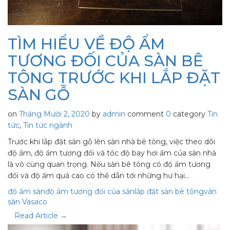
TÌM HIỂU VỀ ĐỘ ẨM
TƯƠNG ĐỐI CỦA SÀN BÊ
TÔNG TRƯỚC KHI LẮP ĐẶT
SÀN GỖ
on
Tháng Mười 2, 2020
by
admin
comment
0
category
Tin
tức
,
Tin tức ngành
Trước khi lắp đặt sàn gỗ lên sàn nhà bê tông, việc theo dõi
độ ẩm, độ ẩm tương đối và tốc độ bay hơi ẩm của sàn nhà
là vô cùng quan trọng. Nếu sàn bê tông có độ ẩm tương
đối và độ ẩm quá cao có thể dẫn tới những hư hại…
độ ẩm sàn
độ ẩm tương đối của sàn
lắp đặt sàn bê tông
ván
sàn Vasaco
Read Article →