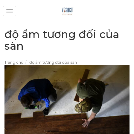
Toggle
navigation
độ ẩm tương đối của
sàn
Trang chủ
độ ẩm tương đối của sàn