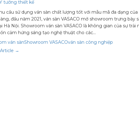
Ý tưởng thiết kế
hu cầu sử dụng ván sàn chất lượng tốt với mẫu mã đa dạng của
hàng, đầu năm 2021, ván sàn VASACO mở showroom trưng bày 
i Hà Nội. Showroom ván sàn VASACO là không gian của sự trải 
uồn cảm hứng sáng tạo nghệ thuật cho các…
om ván sàn
Showroom VASACO
ván sàn công nghiệp
Article →