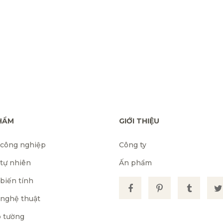
HẨM
GIỚI THIỆU
 công nghiệp
Công ty
 tự nhiên
Ấn phẩm
biến tính
 nghệ thuật
 tường