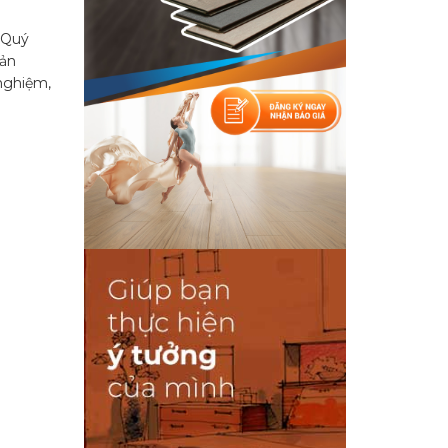
 Quý
sản
nghiệm,