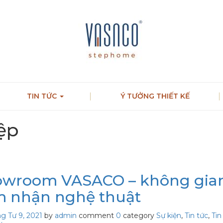
TIN TỨC
Ý TƯỞNG THIẾT KẾ
ệp
owroom VASACO – không gia
 nhận nghệ thuật
g Tư 9, 2021
by
admin
comment
0
category
Sự kiện
,
Tin tức
,
Tin