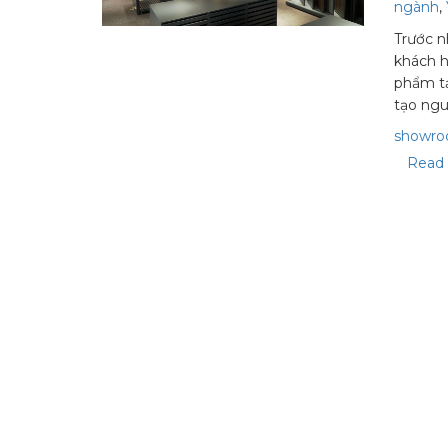
ngành
,
Trước n
khách 
phẩm tạ
tạo ng
showro
Read 