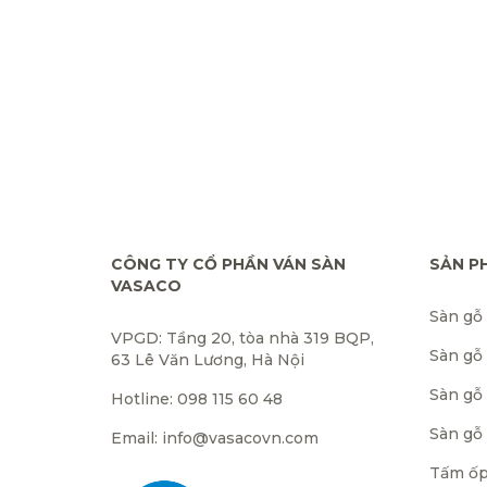
CÔNG TY CỔ PHẦN VÁN SÀN
SẢN P
VASACO
Sàn gỗ
VPGD: Tầng 20, tòa nhà 319 BQP,
Sàn gỗ
63 Lê Văn Lương, Hà Nội
Sàn gỗ 
Hotline: 098 115 60 48
Sàn gỗ
Email: info@vasacovn.com
Tấm ốp