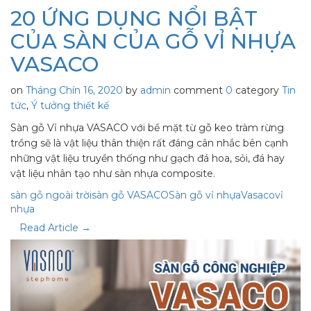
20 ỨNG DỤNG NỔI BẬT
CỦA SÀN CỦA GỖ VỈ NHỰA
VASACO
on
Tháng Chín 16, 2020
by
admin
comment
0
category
Tin
tức
,
Ý tưởng thiết kế
Sàn gỗ Vỉ nhựa VASACO với bề mặt từ gỗ keo tràm rừng
trồng sẽ là vật liệu thân thiện rất đáng cân nhắc bên cạnh
những vật liệu truyền thống như gạch đá hoa, sỏi, đá hay
vật liệu nhân tạo như sàn nhựa composite.
sàn gỗ ngoài trời
sàn gỗ VASACO
Sàn gỗ vỉ nhựa
Vasaco
vỉ
nhựa
Read Article →