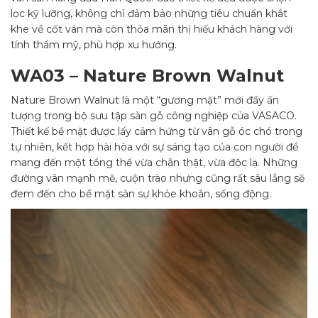
lọc kỹ lưỡng, không chỉ đảm bảo những tiêu chuẩn khắt
khe về cốt ván mà còn thỏa mãn thị hiếu khách hàng với
tính thẩm mỹ, phù hợp xu hướng.
WA03 – Nature Brown Walnut
Nature Brown Walnut là một “gương mặt” mới đầy ấn
tượng trong bộ sưu tập sàn gỗ công nghiệp của VASACO.
Thiết kế bề mặt được lấy cảm hứng từ vân gỗ óc chó trong
tự nhiên, kết hợp hài hòa với sự sáng tạo của con người để
mang đến một tổng thể vừa chân thật, vừa độc lạ. Những
đường vân mạnh mẽ, cuộn trào nhưng cũng rất sâu lắng sẽ
đem đến cho bề mặt sàn sự khỏe khoắn, sống động.