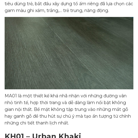
tiêu dùng trẻ, bắt đầu xây dựng tổ ấm riêng đã lựa chọn các
gam màu ghi xám, trắng,… trẻ trung, năng động.
MA01 là một thiết kế khá nhã nhặn với những đường vân
nhỏ tinh tế, hợp thời trang và dễ dàng làm nổi bật không
gian nội thất. Bề mặt không tập trung vào những mắt gỗ
hay ganh gỗ để thu hút sự chú ý mà tạo ấn tượng từ chính
những chi tiết thanh lịch nhất.
KH01 – Urban Khaki