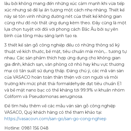
lâu bởi không mang đến những xúc cảm mạnh khi vừa tiếp
xúc nhưng sẽ để lại ấn tượng một cách nhẹ nhàng. Thiết kế
này sẽ tôn vinh những đường nét của thiết kế không gian
cũng như đồ nội thất ứng dụng kèm theo. Đây cũng là một
lựa chọn tuyệt vời đối với phong cách Bắc Âu bởi sự yên
bình của tông màu sáng lạnh tạo ra.
3 thiết kế sàn gỗ công nghiệp đều có những thông số kỹ
thuật về kích thước, bề mặt, tiêu chuẩn mài mòn,… tương tự
nhau. Các sản phẩm thích hợp ứng dụng cho không gian
gia đình, khách sạn, văn phòng cỡ nhỏ hay khu vực thương
mại có tần suất sử dụng thấp. Đáng chú ý, các mã ván sàn
của VASACO hoàn toàn thân thiện với con người và môi
trường khi mức phát thải formaldehyde đạt tiêu chuẩn E1
và bề mặt nano bạc có thể kháng tới 99.9% vi khuẩn nhóm
Coliform và Pseudomonas aeruginosa.
Để tìm hiểu thêm về các mẫu ván sàn gỗ công nghiệp
VASACO, Quý khách hàng có thể tham khảo tại:
https://vasacovn.com/san-go/san-go-cong-nghiep
Hotline: 0981 156 048