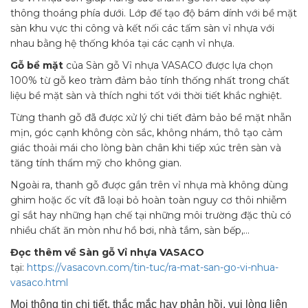
thông thoáng phía dưới. Lớp đế tạo độ bám dính với bề mặt
sàn khu vực thi công và kết nối các tấm sàn vỉ nhựa với
nhau bằng hệ thống khóa tại các cạnh vỉ nhựa.
Gỗ bề mặt
của Sàn gỗ Vỉ nhựa VASACO được lựa chọn
100% từ gỗ keo tràm đảm bảo tính thống nhất trong chất
liệu bề mặt sàn và thích nghi tốt với thời tiết khắc nghiệt.
Từng thanh gỗ đã được xử lý chi tiết đảm bảo bề mặt nhẵn
mịn, góc cạnh không còn sắc, không nhám, thô tạo cảm
giác thoải mái cho lòng bàn chân khi tiếp xúc trên sàn và
tăng tính thẩm mỹ cho không gian.
Ngoài ra, thanh gỗ được gắn trên vỉ nhựa mà không dùng
ghim hoặc ốc vít đã loại bỏ hoàn toàn nguy cơ thôi nhiễm
gỉ sắt hay những hạn chế tại những môi trường đặc thù có
nhiều chất ăn mòn như hồ bơi, nhà tắm, sàn bếp,…
Đọc thêm về Sàn gỗ Vỉ nhựa VASACO
tại:
https://vasacovn.com/
tin-tuc/
ra-mat-san-go-vi-nhua-
vasac
o.html
Mọi thông tin chi tiết, thắc mắc hay phản hồi, vui lòng liên