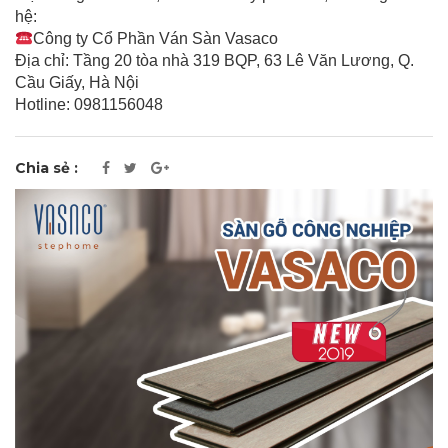
hệ:
Công ty Cổ Phần Ván Sàn Vasaco
Địa chỉ: Tầng 20 tòa nhà 319 BQP, 63 Lê Văn Lương, Q.
Cầu Giấy, Hà Nội
Hotline: 0981156048
Chia sẻ :