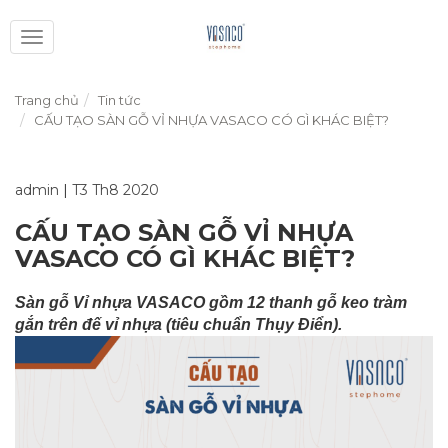
Toggle
navigation
Trang chủ
Tin tức
CẤU TẠO SÀN GỖ VỈ NHỰA VASACO CÓ GÌ KHÁC BIỆT?
admin
|
T3 Th8 2020
CẤU TẠO SÀN GỖ VỈ NHỰA
VASACO CÓ GÌ KHÁC BIỆT?
Sàn gỗ Vỉ nhựa VASACO gồm 12 thanh gỗ keo tràm
gắn trên đế vỉ nhựa (tiêu chuẩn Thụy Điển).