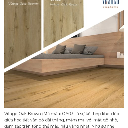
Vitage Oak Brown (Mã màu: OA03) là sự kết hợp khéo léo
giữa họa tiết vân gỗ dài thẳng, mềm mại với mắt gỗ nhỏ,
đậm sắc trên tổng thể màu nâu vàng nhạt. Nhờ sự nhẹ