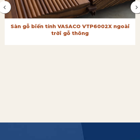
Sàn gỗ biến tính VASACO VTP6002X ngoài
trời gỗ thông