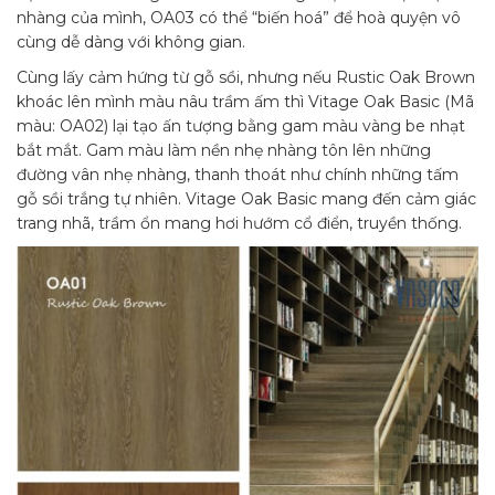
nhàng của mình, OA03 có thể “biến hoá” để hoà quyện vô
cùng dễ dàng với không gian.
Cùng lấy cảm hứng từ gỗ sồi, nhưng nếu Rustic Oak Brown
khoác lên mình màu nâu trầm ấm thì Vitage Oak Basic (Mã
màu: OA02) lại tạo ấn tượng bằng gam màu vàng be nhạt
bắt mắt. Gam màu làm nền nhẹ nhàng tôn lên những
đường vân nhẹ nhàng, thanh thoát như chính những tấm
gỗ sồi trắng tự nhiên. Vitage Oak Basic mang đến cảm giác
trang nhã, trầm ổn mang hơi hướm cổ điển, truyền thống.