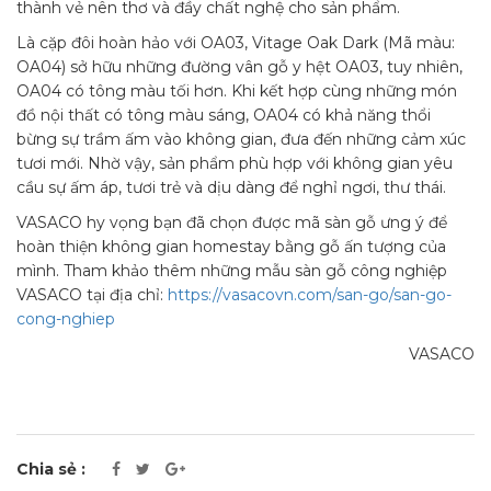
thành vẻ nên thơ và đầy chất nghệ cho sản phẩm.
Là cặp đôi hoàn hảo với OA03, Vitage Oak Dark (Mã màu:
OA04) sở hữu những đường vân gỗ y hệt OA03, tuy nhiên,
OA04 có tông màu tối hơn. Khi kết hợp cùng những món
đồ nội thất có tông màu sáng, OA04 có khả năng thổi
bừng sự trầm ấm vào không gian, đưa đến những cảm xúc
tươi mới. Nhờ vậy, sản phẩm phù hợp với không gian yêu
cầu sự ấm áp, tươi trẻ và dịu dàng để nghỉ ngơi, thư thái.
VASACO hy vọng bạn đã chọn được mã sàn gỗ ưng ý để
hoàn thiện không gian homestay bằng gỗ ấn tượng của
mình.
Tham khảo thêm những mẫu sàn gỗ công nghiệp
VASACO tại địa chỉ:
https://vasacovn.com/san-go/san-go-
cong-nghiep
VASACO
Chia sẻ :