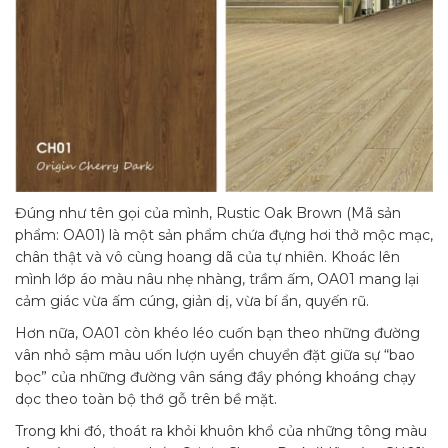
Đúng như tên gọi của mình, Rustic Oak Brown (Mã sản
phẩm: OA01) là một sản phẩm chứa đựng hơi thở mộc mạc,
chân thật và vô cùng hoang dã của tự nhiên. Khoác lên
mình lớp áo màu nâu nhẹ nhàng, trầm ấm, OA01 mang lại
cảm giác vừa ấm cúng, giản dị, vừa bí ẩn, quyến rũ.
Hơn nữa, OA01 còn khéo léo cuốn bạn theo những đường
vân nhỏ sậm màu uốn lượn uyển chuyển đặt giữa sự “bao
bọc” của những đường vân sáng đầy phóng khoáng chạy
dọc theo toàn bộ thớ gỗ trên bề mặt.
Trong khi đó, thoát ra khỏi khuôn khổ của những tông màu