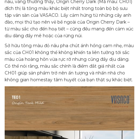
nâu, vàng thường thấy, Origin Cherry Dark (Mã màu: CH01)
đích thị là tông màu khác biệt nhất trong toàn bộ bộ sưu
tập ván sàn của VASACO. Lấy cảm hứng từ những cây anh
đào, mọi thứ tạo nên vẻ bề ngoài của Origin Cherry Dark –
từ màu sắc cho đến hoạ tiết – cũng đều mang đến cảm xúc
dịu dàng đầy mê hoặc của rừng núi.
Sở hữu tông màu đỏ nâu pha chút ánh hồng cam nhẹ, màu
sắc của CH01 không thể không khiến ta liên tưởng tới sắc
màu của hoàng hôn vừa rực rỡ nhưng cũng đầy dịu dàng.
Có thể nói rằng, màu sắc chính là điểm đắt giá nhất của
CH01 giúp sản phẩm trở nên ấn tượng và nhấn nhá cho
không gian homestay tâm huyết của bạn thật sự khác biệt.