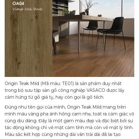
Origin Teak Mild (Mã màu: TE01) là sản phẩm duy nhất
trong bộ sưu tập sàn gỗ công nghiệp VASACO được lấy
cảm hứng từ gỗ giá tỵ, hay còn gọi là gỗ tếch.
Đúng như tên gọi của mình, Origin Teak Mild mang trên
mình màu vàng pha ánh hồng cam nhẹ, toát ra cảm giác vô
cùng dịu dàng. Đây là một gam màu đẹp và đặc biệt bởi sự
tác động không chỉ về mặt cảm tính mà còn về mặt lý tính.
Màu sắc kết hợp cùng những dải vân trải dài đã lai tạo