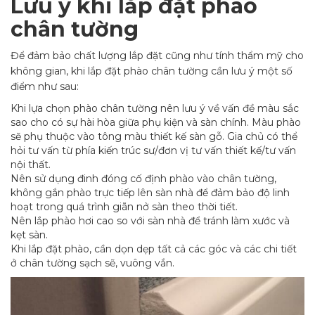
Lưu ý khi lắp đặt phào
chân tường
Để đảm bảo chất lượng lắp đặt cũng như tính thẩm mỹ cho
không gian, khi lắp đặt phào chân tường cần lưu ý một số
điểm như sau:
Khi lựa chọn phào chân tường nên lưu ý về vấn đề màu sắc
sao cho có sự hài hòa giữa phụ kiện và sàn chính. Màu phào
sẽ phụ thuộc vào tông màu thiết kế sàn gỗ. Gia chủ có thể
hỏi tư vấn từ phía kiến trúc sư/đơn vị tư vấn thiết kế/tư vấn
nội thất.
Nên sử dụng đinh đóng cố định phào vào chân tường,
không gắn phào trực tiếp lên sàn nhà để đảm bảo độ linh
hoạt trong quá trình giãn nở sàn theo thời tiết.
Nên lắp phào hơi cao so với sàn nhà để tránh làm xước và
kẹt sàn.
Khi lắp đặt phào, cần dọn dẹp tất cả các góc và các chi tiết
ở chân tường sạch sẽ, vuông vắn.