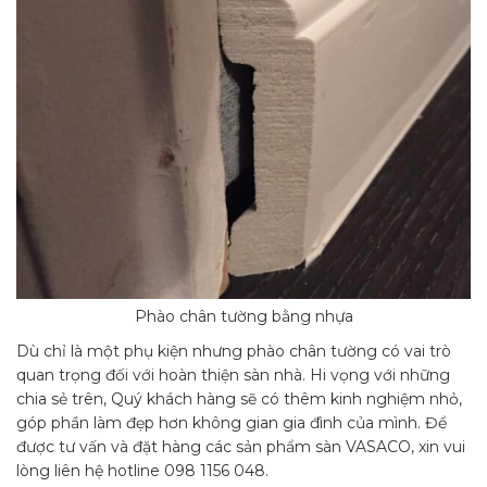
Phào chân tường bằng nhựa
Dù chỉ là một phụ kiện nhưng phào chân tường có vai trò
quan trọng đối với hoàn thiện sàn nhà. Hi vọng với những
chia sẻ trên, Quý khách hàng sẽ có thêm kinh nghiệm nhỏ,
góp phần làm đẹp hơn không gian gia đình của mình. Để
được tư vấn và đặt hàng các sản phẩm sàn VASACO, xin vui
lòng liên hệ hotline 098 1156 048.