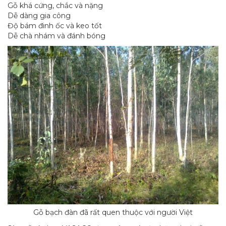
Gỗ khá cứng, chắc và nặng
Dễ dàng gia công
Độ bám đinh ốc và keo tốt
Dễ chà nhám và đánh bóng
Gỗ bạch đàn đã rất quen thuộc với người Việt