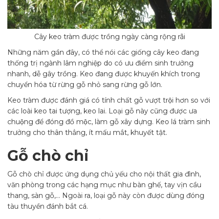
Cây keo tràm được trồng ngày càng rộng rãi
Những năm gần đây, có thể nói các giống cây keo đang
thống trị ngành lâm nghiệp do có ưu điểm sinh trưởng
nhanh, dễ gây trồng. Keo đang được khuyến khích trong
chuyển hóa từ rừng gỗ nhỏ sang rừng gỗ lớn.
Keo tràm được đánh giá có tính chất gỗ vượt trội hơn so với
các loài keo tai tượng, keo lai. Loại gỗ này cũng được ưa
chuộng để đóng đồ mộc, làm gỗ xây dựng. Keo lá tràm sinh
trưởng cho thân thẳng, ít mấu mắt, khuyết tật.
Gỗ chò chỉ
Gỗ chò chỉ được ứng dụng chủ yếu cho nội thất gia đình,
văn phòng trong các hạng mục như bàn ghế, tay vịn cầu
thang, sàn gỗ,… Ngoài ra, loại gỗ này còn được dùng đóng
tàu thuyền đánh bắt cá.