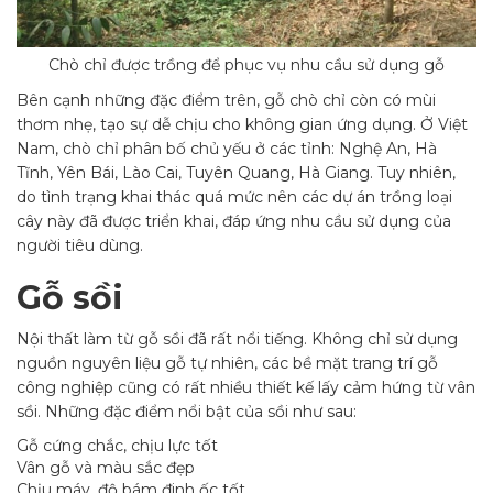
Chò chỉ được trồng để phục vụ nhu cầu sử dụng gỗ
Bên cạnh những đặc điểm trên, gỗ chò chỉ còn có mùi
thơm nhẹ, tạo sự dễ chịu cho không gian ứng dụng. Ở Việt
Nam, chò chỉ phân bố chủ yếu ở các tỉnh: Nghệ An, Hà
Tĩnh, Yên Bái, Lào Cai, Tuyên Quang, Hà Giang. Tuy nhiên,
do tình trạng khai thác quá mức nên các dự án trồng loại
cây này đã được triển khai, đáp ứng nhu cầu sử dụng của
người tiêu dùng.
Gỗ sồi
Nội thất làm từ gỗ sồi đã rất nổi tiếng. Không chỉ sử dụng
nguồn nguyên liệu gỗ tự nhiên, các bề mặt trang trí gỗ
công nghiệp cũng có rất nhiều thiết kế lấy cảm hứng từ vân
sồi. Những đặc điểm nổi bật của sồi như sau:
Gỗ cứng chắc, chịu lực tốt
Vân gỗ và màu sắc đẹp
Chịu máy, độ bám đinh ốc tốt