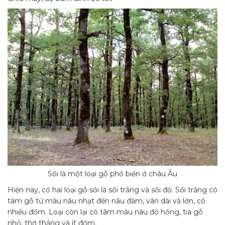
Sồi là một loại gỗ phổ biến ở châu Âu
Hiện nay, có hai loại gỗ sồi là sồi trắng và sồi đỏ. Sồi trắng có
tâm gỗ từ màu nâu nhạt đến nâu đậm, vân dài và lớn, có
nhiều đốm. Loại còn lại có tâm màu nâu đỏ hồng, tia gỗ
nhỏ, thớ thẳng và ít đốm.