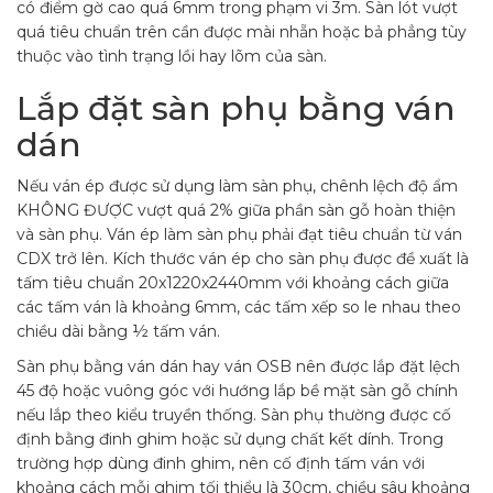
có điểm gờ cao quá 6mm trong phạm vi 3m. Sàn lót vượt
quá tiêu chuẩn trên cần được mài nhẵn hoặc bả phẳng tùy
thuộc vào tình trạng lồi hay lõm của sàn.
Lắp đặt sàn phụ bằng ván
dán
Nếu ván ép được sử dụng làm sàn phụ, chênh lệch độ ẩm
KHÔNG ĐƯỢC vượt quá 2% giữa phần sàn gỗ hoàn thiện
và sàn phụ. Ván ép làm sàn phụ phải đạt tiêu chuẩn từ ván
CDX trở lên. Kích thước ván ép cho sàn phụ được đề xuất là
tấm tiêu chuẩn 20x1220x2440mm với khoảng cách giữa
các tấm ván là khoảng 6mm, các tấm xếp so le nhau theo
chiều dài bằng ½ tấm ván.
Sàn phụ bằng ván dán hay ván OSB nên được lắp đặt lệch
45 độ hoặc vuông góc với hướng lắp bề mặt sàn gỗ chính
nếu lắp theo kiểu truyền thống. Sàn phụ thường được cố
định bằng đinh ghim hoặc sử dụng chất kết dính. Trong
trường hợp dùng đinh ghim, nên cố định tấm ván với
khoảng cách mỗi ghim tối thiểu là 30cm, chiều sâu khoảng