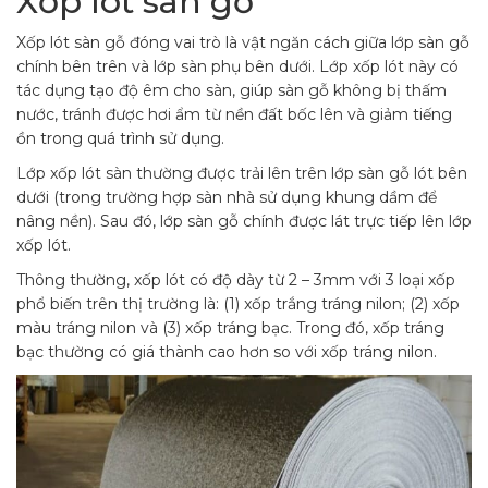
Xốp lót sàn gỗ
Xốp lót sàn gỗ đóng vai trò là vật ngăn cách giữa lớp sàn gỗ
chính bên trên và lớp sàn phụ bên dưới. Lớp xốp lót này có
tác dụng tạo độ êm cho sàn, giúp sàn gỗ không bị thấm
nước, tránh được hơi ẩm từ nền đất bốc lên và giảm tiếng
ồn trong quá trình sử dụng.
Lớp xốp lót sàn thường được trải lên trên lớp sàn gỗ lót bên
dưới (trong trường hợp sàn nhà sử dụng khung dầm để
nâng nền). Sau đó, lớp sàn gỗ chính được lát trực tiếp lên lớp
xốp lót.
Thông thường, xốp lót có độ dày từ 2 – 3mm với 3 loại xốp
phổ biến trên thị trường là: (1) xốp trắng tráng nilon; (2) xốp
màu tráng nilon và (3) xốp tráng bạc. Trong đó, xốp tráng
bạc thường có giá thành cao hơn so với xốp tráng nilon.