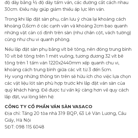
độ dày bằng ½ độ dày tấm ván, các đường cắt cách nhau
30cm. Điều này giúp giảm thiểu áp lực lên ván.
Trong khi lắp đặt sàn phụ, cần lưu ý chừa lại khoảng cách
khoảng 0,6cm ở các cạnh ván và khoảng 2cm bao quanh
những vật cản cố định trên sàn (như chân cột, vách tường)
cũng như chu vi quanh phòng.
Nếu lắp đặt sàn phụ bằng vít bê tông, nên đóng trung bình
10 vít bê tông trên 1 mét vuông, tương đương 32 vít bê
tông trên 1 tấm ván 1220x2440mm xếp quanh chu vi,
khoảng cách trung bình giữa các vít từ 3 đến 5cm.
Hy vọng những thông tin trên sẽ hữu ích cho việc lựa chọn
các vật liệu lót sàn phù hợp trước khi lắp đặt ván sàn của
quý khách hàng. Để được tư vấn kỹ càng hơn về quy cách
lắp đặt, vui lòng liên hệ:
CÔNG TY CỔ PHẦN VÁN SÀN VASACO
Địa chỉ: Tầng 20 tòa nhà 319 BQP, 63 Lê Văn Lương, Cầu
Giấy, Hà Nội
SĐT: 098 115 6048