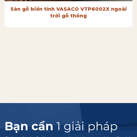
Sàn gỗ biến tính VASACO VTP6002X ngoài
trời gỗ thông
Bạn cần
1 giải pháp