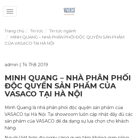
Toggle
navigation
Trang chủ
Tin tức
Tin tức ngành
MINH QUANG – NHÀ PHÂN PHỐI ĐỘC QUYỀN SẢN PHẨM
CỦA VASACO TẠI HÀ NỘI
admin
|
T4 Th8 2019
MINH QUANG – NHÀ PHÂN PHỐI
ĐỘC QUYỀN SẢN PHẨM CỦA
VASACO TẠI HÀ NỘI
Minh Quang là nhà phân phối độc quyền sản phẩm của
VASACO tại Hà Nội. Tại showroom luôn cập nhật đầy đủ các
sản phẩm của VASACO để đa dạng sự lựa chọn cho khách
hàng.
Người Việt hiện đại ngày càng quan tâm không gian sống,