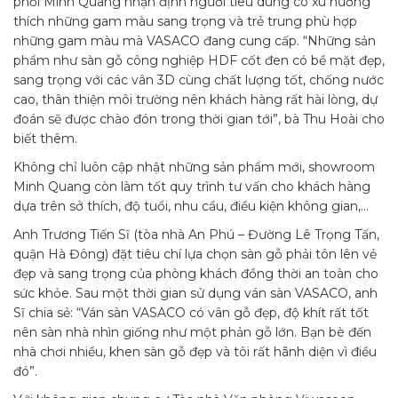
phối Minh Quang nhận định người tiêu dùng có xu hướng
thích những gam màu sang trọng và trẻ trung phù hợp
những gam màu mà VASACO đang cung cấp. “Những sản
phẩm như sàn gỗ công nghiệp HDF cốt đen có bề mặt đẹp,
sang trọng với các vân 3D cùng chất lượng tốt, chống nước
cao, thân thiện môi trường nên khách hàng rất hài lòng, dự
đoán sẽ được chào đón trong thời gian tới”, bà Thu Hoài cho
biết thêm.
Không chỉ luôn cập nhật những sản phẩm mới, showroom
Minh Quang còn làm tốt quy trình tư vấn cho khách hàng
dựa trên sở thích, độ tuổi, nhu cầu, điều kiện không gian,…
Anh Trương Tiến Sĩ (tòa nhà An Phú – Đường Lê Trọng Tấn,
quận Hà Đông) đặt tiêu chí lựa chọn sàn gỗ phải tôn lên vẻ
đẹp và sang trọng của phòng khách đồng thời an toàn cho
sức khỏe. Sau một thời gian sử dụng ván sàn VASACO, anh
Sĩ chia sẻ: “Ván sàn VASACO có vân gỗ đẹp, độ khít rất tốt
nên sàn nhà nhìn giống như một phản gỗ lớn. Bạn bè đến
nhà chơi nhiều, khen sàn gỗ đẹp và tôi rất hãnh diện vì điều
đó”.