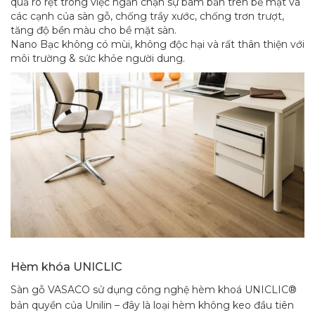
quả rõ rệt trong việc ngăn chặn sự bám bẩn trên bề mặt và
các cạnh của sàn gỗ, chống trầy xước, chống trơn trượt,
tăng độ bền màu cho bề mặt sàn.
Nano Bạc không có mùi, không độc hại và rất thân thiện với
môi trường & sức khỏe người dung.
Hèm khóa UNICLIC
Sàn gỗ VASACO sử dụng công nghệ hèm khoá UNICLIC®
bản quyền của Unilin – đây là loại hèm không keo đầu tiên