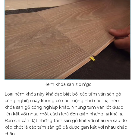
Hèm khóa sàn zip’n’go
Loại hèm khóa này khá đặc biệt bởi các tấm ván sàn gỗ
công nghiệp này không có các mộng như các loại hèm
khóa sàn gỗ công nghiệp khác. Những tấm ván lót được
liên kết với nhau một cách khá đơn giản nhưng lại khá lạ.
Bạn chỉ cần đặt những tấm sàn gỗ khít với nhau và sau đó
kéo chốt là các tấm sàn gỗ đã được gắn kết với nhau chắc
chắn.