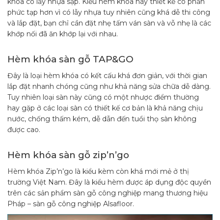
khóa có lẫy nhựa sập. Kiểu hèm khóa này thiết kế có phần
phức tạp hơn vì có lẫy nhựa tuy nhiên cũng khá dễ thi công
và lắp đặt, bạn chỉ cần đặt nhẹ tấm ván sàn và vỗ nhẹ là các
khớp nối đã ăn khớp lại với nhau.
Hèm khóa sàn gỗ TAP&GO
Đây là loại hèm khóa có kết cấu khá đơn giản, với thời gian
lắp đặt nhanh chóng cũng như khả năng sửa chữa dễ dàng.
Tuy nhiên loại sàn này cũng có một nhược điểm thường
hay gặp ở các loại sàn có thiết kế cơ bản là khả năng chịu
nước, chống thấm kém, dễ dẫn đến tuổi thọ sàn không
được cao.
Hèm khóa sàn gỗ zip’n’go
Hèm khóa Zip’n’go là kiểu kèm còn khá mới mẻ ở thị
trường Việt Nam. Đây là kiểu hèm được áp dụng độc quyền
trên các sản phẩm sàn gỗ công nghiệp mang thương hiệu
Pháp – sàn gỗ công nghiệp Alsafloor.