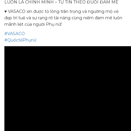
LUÔN LÀ CHÍNH MÌNH – TỰ TIN THEO ĐUỔI ĐAM MÊ
♥️
VASACO xin được tỏ lòng trân trọng và ngưỡng mộ vẻ
đẹp trí tuệ và sự rạng rỡ tài năng cùng niềm đam mê luôn
mãnh liệt của người Phụ nữ!
#
VASACO
#
QuốctếPhụnữ