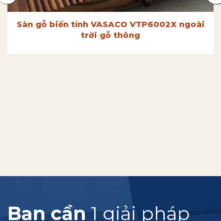
Sàn gỗ biến tính VASACO VTP6002X ngoài
trời gỗ thông
Bạn cần
1 giải pháp