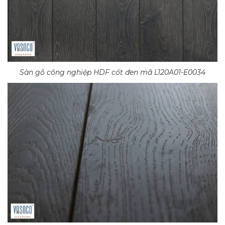
Sàn gỗ công nghiệp HDF cốt đen mã L120A01-E0034