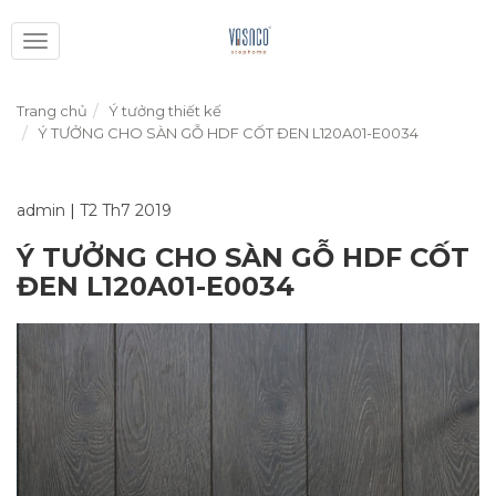
Toggle
navigation
Trang chủ
Ý tưởng thiết kế
Ý TƯỞNG CHO SÀN GỖ HDF CỐT ĐEN L120A01-E0034
admin
|
T2 Th7 2019
Ý TƯỞNG CHO SÀN GỖ HDF CỐT
ĐEN L120A01-E0034