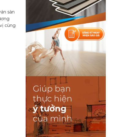
ván sàn
hương
 vị cùng