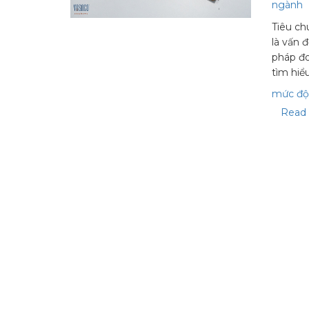
ngành
Tiêu ch
là vấn 
pháp đo
tìm hiể
mức độ
Read 