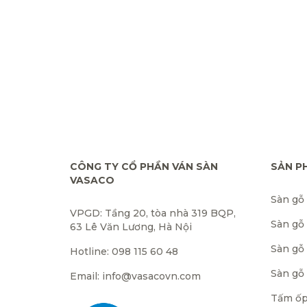
CÔNG TY CỔ PHẦN VÁN SÀN
SẢN P
VASACO
Sàn gỗ
VPGD: Tầng 20, tòa nhà 319 BQP,
Sàn gỗ
63 Lê Văn Lương, Hà Nội
Sàn gỗ 
Hotline: 098 115 60 48
Sàn gỗ
Email: info@vasacovn.com
Tấm ốp