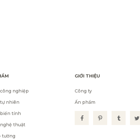
HẨM
GIỚI THIỆU
 công nghiệp
Công ty
 tự nhiên
Ấn phẩm
biến tính
 nghệ thuật
 tường