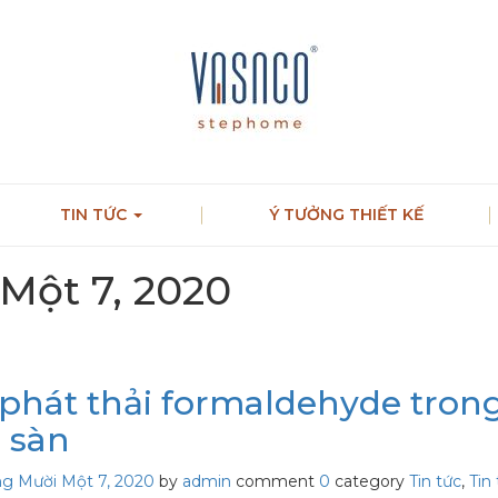
TIN TỨC
Ý TƯỞNG THIẾT KẾ
Một 7, 2020
phát thải formaldehyde tron
 sàn
g Mười Một 7, 2020
by
admin
comment
0
category
Tin tức
,
Tin