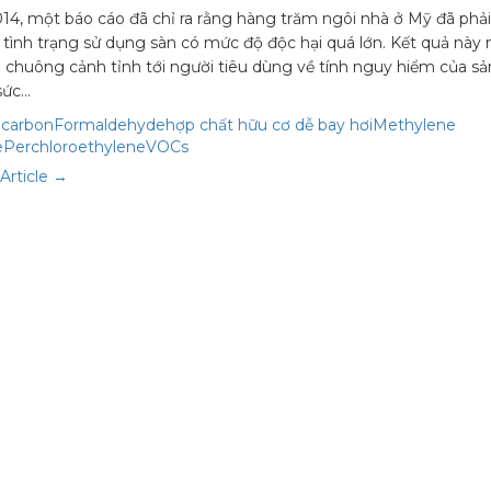
4, một báo cáo đã chỉ ra rằng hàng trăm ngôi nhà ở Mỹ đã phải
i tình trạng sử dụng sàn có mức độ độc hại quá lớn. Kết quả này
 chuông cảnh tỉnh tới người tiêu dùng về tính nguy hiểm của s
 sức…
n
carbon
Formaldehyde
hợp chất hữu cơ dễ bay hơi
Methylene
e
Perchloroethylene
VOCs
Article →