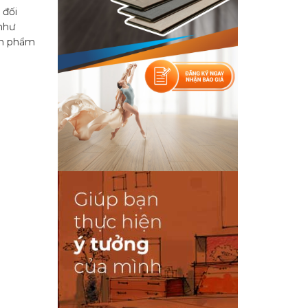
 đối
 như
ản phẩm