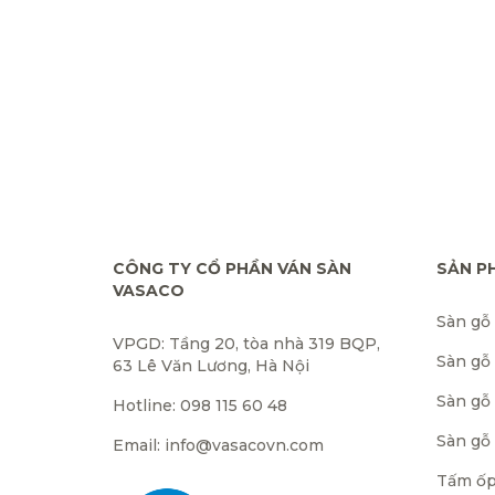
CÔNG TY CỔ PHẦN VÁN SÀN
SẢN P
VASACO
Sàn gỗ
VPGD: Tầng 20, tòa nhà 319 BQP,
Sàn gỗ
63 Lê Văn Lương, Hà Nội
Sàn gỗ 
Hotline: 098 115 60 48
Sàn gỗ
Email: info@vasacovn.com
Tấm ốp