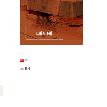
VI
EN