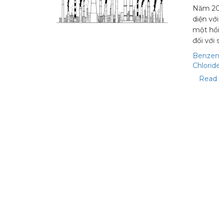
Năm 201
diện vớ
một hồi
đối với
Benze
Chlorid
Read 