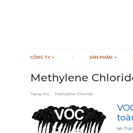
CÔNG TY
SẢN PHẨM
Methylene Chlorid
Trang chủ
Methylene Chloride
VOC
toà
on
Thán