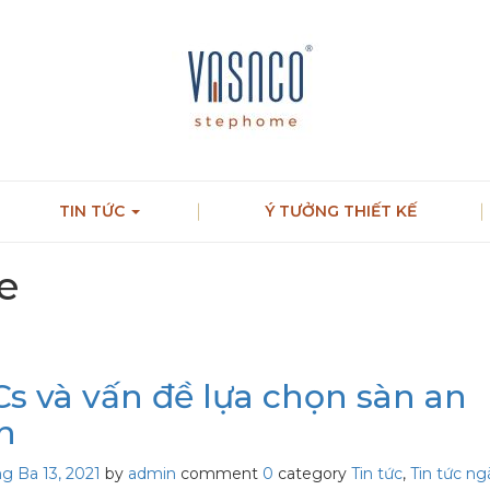
TIN TỨC
Ý TƯỞNG THIẾT KẾ
e
s và vấn đề lựa chọn sàn an
n
g Ba 13, 2021
by
admin
comment
0
category
Tin tức
,
Tin tức n