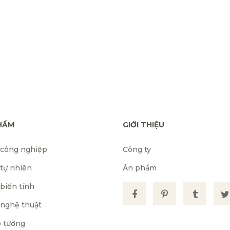
HẨM
GIỚI THIỆU
 công nghiệp
Công ty
 tự nhiên
Ấn phẩm
biến tính
 nghệ thuật
 tường