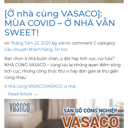
[Ở nhà cùng VASACO]:
MÙA COVID – Ở NHÀ VẪN
SWEET!
on
Tháng Tám 22, 2020
by
admin
comment
0
category
Câu chuyện khách hàng
,
Tin tức
Bạn chọn ở nhà buồn chán, ủ dột hay tích cực, vui tươi?
NHÀ CÙNG VASACO – cùng lưu lại những quan điểm sống
tích cực, những công thức thú vị hay đơn giản là thư giãn
cùng nhau.
ở nhà cùng VASACO
VASACO. ở nhà
Read Article →