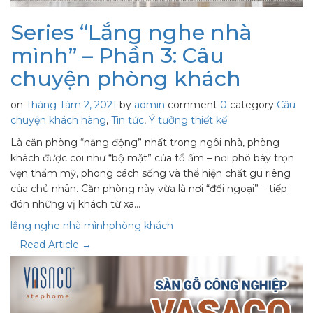
Series “Lắng nghe nhà
mình” – Phần 3: Câu
chuyện phòng khách
on
Tháng Tám 2, 2021
by
admin
comment
0
category
Câu
chuyện khách hàng
,
Tin tức
,
Ý tưởng thiết kế
Là căn phòng “năng động” nhất trong ngôi nhà, phòng
khách được coi như “bộ mặt” của tổ ấm – nơi phô bày trọn
vẹn thẩm mỹ, phong cách sống và thể hiện chất gu riêng
của chủ nhân. Căn phòng này vừa là nơi “đối ngoại” – tiếp
đón những vị khách từ xa…
lắng nghe nhà mình
phòng khách
Read Article →