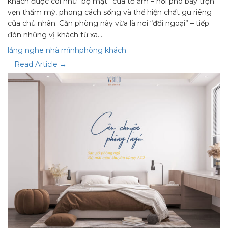
khách được coi như “bộ mặt” của tổ ấm – nơi phô bày trọn
vẹn thẩm mỹ, phong cách sống và thể hiện chất gu riêng
của chủ nhân. Căn phòng này vừa là nơi “đối ngoại” – tiếp
đón những vị khách từ xa…
lắng nghe nhà mình
phòng khách
Read Article →