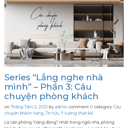
Series “Lắng nghe nhà
mình” – Phần 3: Câu
chuyện phòng khách
on
Tháng Tám 2, 2021
by
admin
comment
0
category
Câu
chuyện khách hàng
,
Tin tức
,
Ý tưởng thiết kế
Là căn phòng “năng động” nhất trong ngôi nhà, phòng