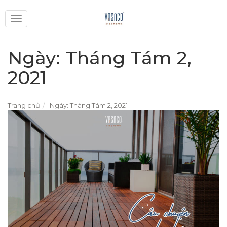
Toggle
navigation
Ngày:
Tháng Tám 2,
2021
Trang chủ
Ngày:
Tháng Tám 2, 2021