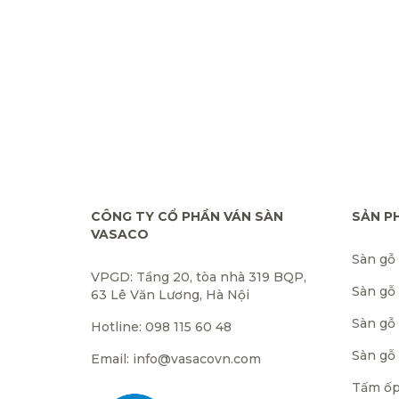
CÔNG TY CỔ PHẦN VÁN SÀN
SẢN P
VASACO
Sàn gỗ
VPGD: Tầng 20, tòa nhà 319 BQP,
Sàn gỗ
63 Lê Văn Lương, Hà Nội
Sàn gỗ 
Hotline: 098 115 60 48
Sàn gỗ
Email: info@vasacovn.com
Tấm ốp