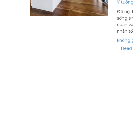
Ý tưởng
Đồ nội 
sống si
quan và
nhân t
không g
Read 