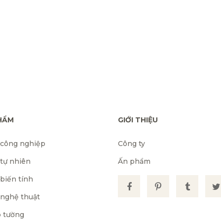
HẨM
GIỚI THIỆU
 công nghiệp
Công ty
 tự nhiên
Ấn phẩm
biến tính
 nghệ thuật
 tường