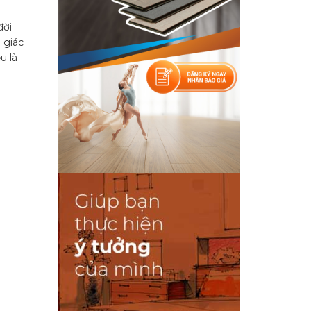
đời
 giác
u là