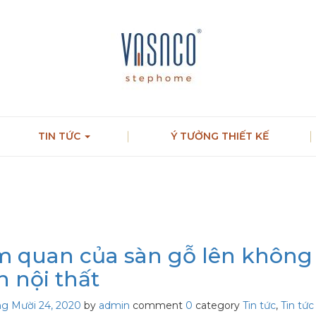
TIN TỨC
Ý TƯỞNG THIẾT KẾ
 quan của sàn gỗ lên không
n nội thất
g Mười 24, 2020
by
admin
comment
0
category
Tin tức
,
Tin tứ