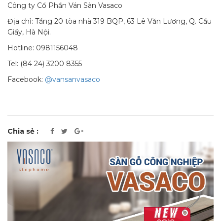
Công ty Cổ Phần Ván Sàn Vasaco
Địa chỉ: Tầng 20 tòa nhà 319 BQP, 63 Lê Văn Lương, Q. Cầu
Giấy, Hà Nội.
Hotline: 0981156048
Tel: (84 24) 3200 8355
Facebook:
@vansanvasaco
Chia sẻ :