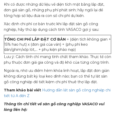
Khi có được những dữ liệu về diện tích mặt bằng lắp đặt,
đơn giá sàn gỗ, những phụ phí phát sinh; hãy ngồi lại để
tổng hợp số liệu đưa ra con số chi phí dự kiến.
Xác định chi phí cơ bản trước khi lắp đặt sàn gỗ công
nghiệp, hãy thử áp dụng cách tính VASACO gợi ý sau:
TỔNG CHI PHÍ LẮP ĐẶT CƠ BẢN
= (diện tích không gian +
15% hao hụt) x (đơn giá của ván) + (phụ phí keo
dán/ghim/xốp lót,… + phụ kiện phào nẹp)
Lưu ý: Cách tính chỉ mang tính chất tham khảo. Thực tế còn
phụ thuộc đơn giá gia công và độ khó của từng công trình.
Ngoài ra, nhờ ưu điểm hèm khóa linh hoạt, lắp đặt đơn giản
không dùng bất kỳ loại keo dính nào; bạn có thể tự lát sàn
gỗ công nghiệp để tiết kiệm chi phí thuê thợ lắp đặt.
Tham khảo bài viết
Hướng dẫn lát sàn gỗ công nghiệp chi
tiết từ A đến Z
Thông tin chi tiết về sàn gỗ công nghiệp VASACO vui
lòng liên hệ: