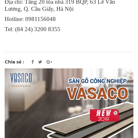
Địa chỉ: Tầng 20 tòa nhà 319 BQP, 63 Lê Văn
Lương, Q. Cầu Giấy, Hà Nội
Hotline: 0981156048
Tel: (84 24) 3200 8355
Chia sẻ :