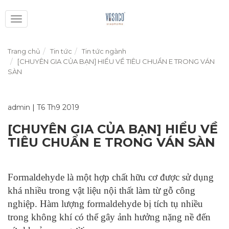
Toggle
navigation
Trang chủ
Tin tức
Tin tức ngành
[CHUYÊN GIA CỦA BẠN] HIỂU VỀ TIÊU CHUẨN E TRONG VÁN
SÀN
admin
|
T6 Th9 2019
[CHUYÊN GIA CỦA BẠN] HIỂU VỀ
TIÊU CHUẨN E TRONG VÁN SÀN
Formaldehyde là một hợp chất hữu cơ được sử dụng
khá nhiều trong vật liệu nội thất làm từ gỗ công
nghiệp. Hàm lượng formaldehyde bị tích tụ nhiều
trong không khí có thể gây ảnh hưởng nặng nề đến