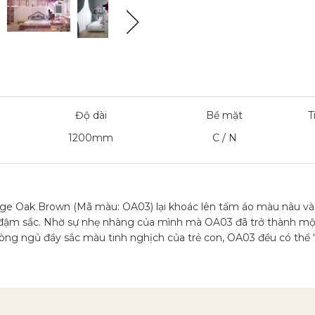
Độ dài
Bề mặt
T
1200mm
C / N
age Oak Brown (Mã màu: OA03) lại khoác lên tấm áo màu nâu vàn
ỳ đậm sắc. Nhờ sự nhẹ nhàng của mình mà OA03 đã trở thành mộ
phòng ngủ đầy sắc màu tinh nghịch của trẻ con, OA03 đều có thể