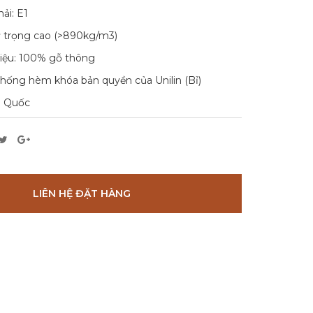
ải: E1
ỷ trọng cao (>890kg/m3)
liệu: 100% gỗ thông
hống hèm khóa bản quyền của Unilin (Bỉ)
n Quốc
LIÊN HỆ ĐẶT HÀNG