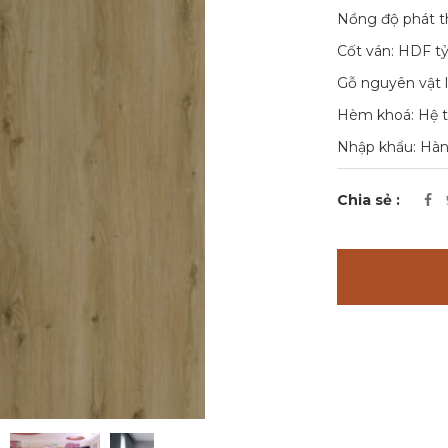
Nồng độ phát th
Cốt ván: HDF t
Gỗ nguyên vật 
Hèm khoá: Hệ t
Nhập khẩu: Hà
Chia sẻ :