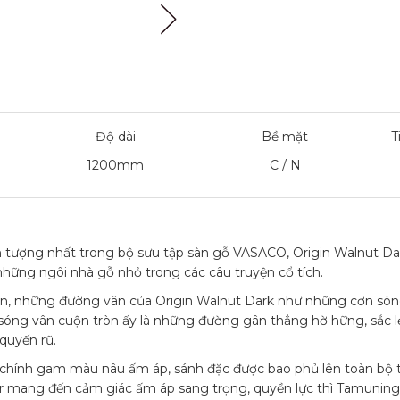
Độ dài
Bề mặt
T
1200mm
C / N
ấn tượng nhất trong bộ sưu tập sàn gỗ VASACO, Origin Walnut
những ngôi nhà gỗ nhỏ trong các câu truyện cổ tích.
ên, những đường vân của Origin Walnut Dark như những cơn sóng
 sóng vân cuộn tròn ấy là những đường gân thẳng hờ hững, sắc
quyến rũ.
 chính gam màu nâu ấm áp, sánh đặc được bao phủ lên toàn bộ t
mang đến cảm giác ấm áp sang trọng, quyền lực thì Tamuning W