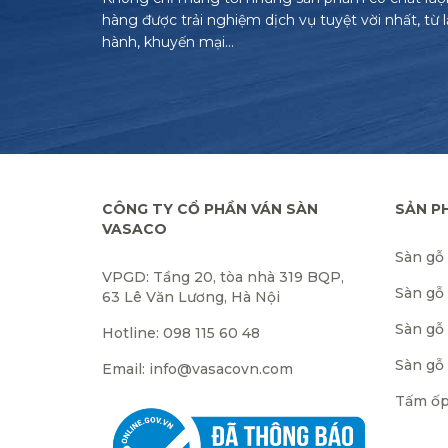
hàng được trải nghiệm dịch vụ tuyệt vời nhất, từ 
hành, khuyến mại…
CÔNG TY CỔ PHẦN VÁN SÀN
SẢN P
VASACO
Sàn gỗ
VPGD: Tầng 20, tòa nhà 319 BQP,
Sàn gỗ
63 Lê Văn Lương, Hà Nội
Sàn gỗ 
Hotline: 098 115 60 48
Sàn gỗ
Email: info@vasacovn.com
Tấm ốp