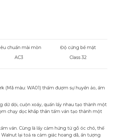
iêu chuẩn mài mòn
Độ cứng bề mặt
AC3
Class 32
 Dark (Mã màu: WA01) thấm đượm sự huyền ảo, ấm
 dữ dội, cuộn xoáy, quấn lấy nhau tạo thành một
 lẹm chạy dọc khắp thân tấm ván tạo thành một
ấm ván. Cùng là lấy cảm hứng từ gỗ óc chó, thế
alnut lại toả ra cảm giác hoang dã, ấn tượng