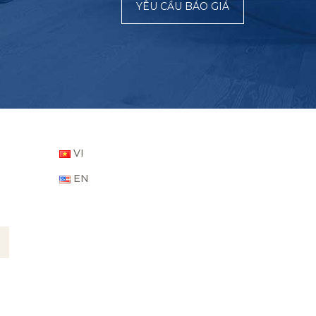
YÊU CẦU BÁO GIÁ
VI
EN