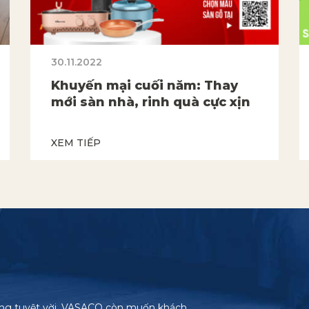
30.11.2022
Khuyến mại cuối năm: Thay
mới sàn nhà, rinh quà cực xịn
XEM TIẾP
ợng tuyệt vời, VASACO còn muốn khách