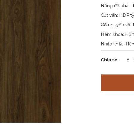
Nồng độ phát th
Cốt ván: HDF t
Gỗ nguyên vật 
Hèm khoá: Hệ t
Nhập khẩu: Hà
Chia sẻ :