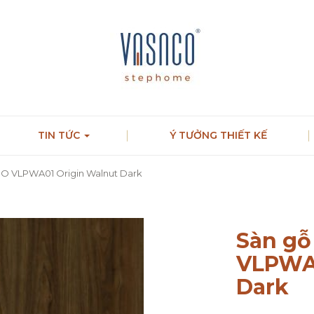
TIN TỨC
Ý TƯỞNG THIẾT KẾ
O VLPWA01 Origin Walnut Dark
Sàn gỗ
VLPWA0
Dark