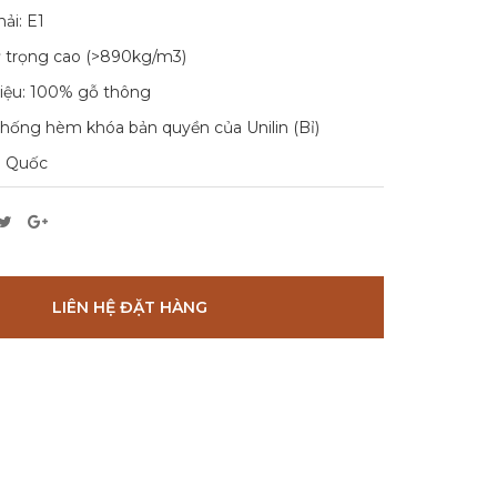
ải: E1
ỷ trọng cao (>890kg/m3)
liệu: 100% gỗ thông
hống hèm khóa bản quyền của Unilin (Bỉ)
n Quốc
LIÊN HỆ ĐẶT HÀNG