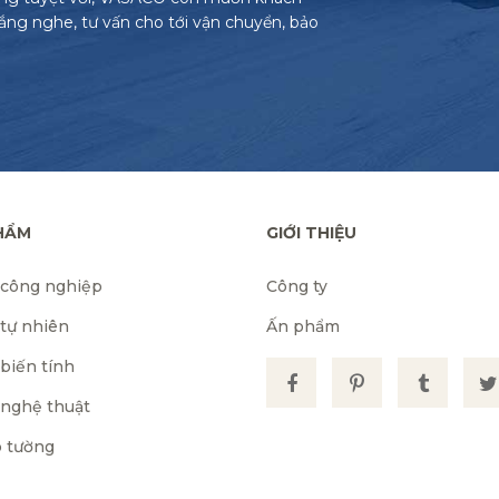
lắng nghe, tư vấn cho tới vận chuyển, bảo
HẨM
GIỚI THIỆU
 công nghiệp
Công ty
 tự nhiên
Ấn phẩm
biến tính
 nghệ thuật
 tường