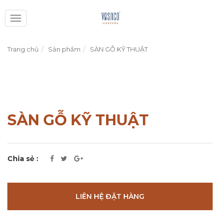
Toggle
navigation
Trang chủ
Sản phẩm
SÀN GỖ KỸ THUẬT
SÀN GỖ KỸ THUẬT
Chia sẻ :
LIÊN HỆ ĐẶT HÀNG