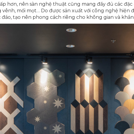
cấp hơn, nên sàn nghệ thuật cũng mang đầy đủ các đặc điể
g vênh, mối mọt… Do được sản xuất với công nghệ hiện đạ
 đáo, tạo nên phong cách riêng cho không gian và khẳng