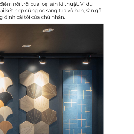
m nổi trội của loại sàn kĩ thuật. Ví dụ
i kết hợp cùng óc sáng tạo vô hạn, sàn gỗ
 định cái tôi của chủ nhân.