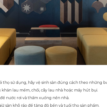
ổi thọ sử dụng, hãy vệ sinh sàn đúng cách theo những b
 khăn lau mềm, chổi, cây lau nhà hoặc máy hút bụi.
h để nước rơi và thấm xuống nền nhà.
 giữ sàn khô ráo để tăng độ bền và tuổi thọ sản phẩm.