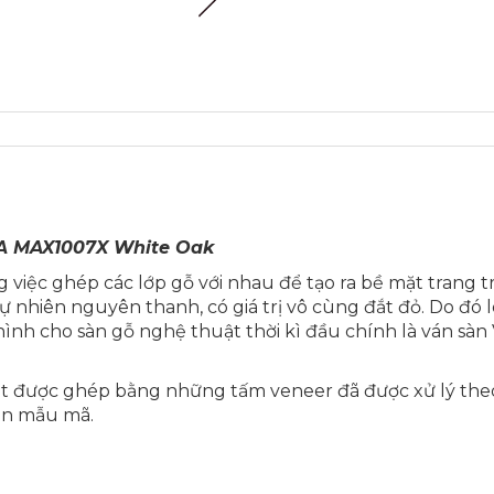
A MAX1007X White Oak
g việc ghép các lớp gỗ với nhau để tạo ra bề mặt trang
ỗ tự nhiên nguyên thanh, có giá trị vô cùng đắt đỏ. Do đ
 hình cho sàn gỗ nghệ thuật thời kì đầu chính là ván sàn 
t được ghép bằng những tấm veneer đã được xử lý theo ý 
 hạn mẫu mã.