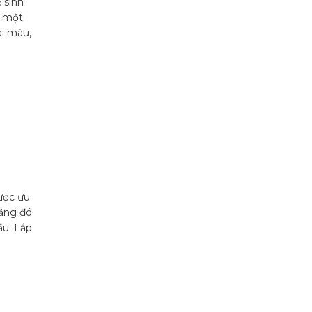
 sinh
à một
ai màu,
được ưu
năng đó
ầu. Lắp