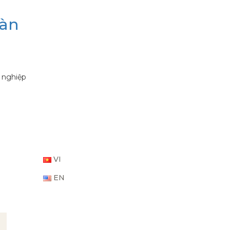
sàn
g nghiệp
VI
EN