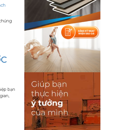
ách
 chúng
ỚC
hiệp bạn
gian,