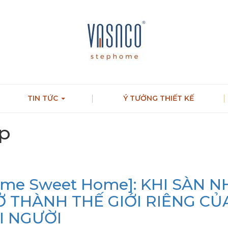
TIN TỨC
Ý TƯỞNG THIẾT KẾ
ệp
me Sweet Home]: KHI SÀN N
Ở THÀNH THẾ GIỚI RIÊNG CỦ
I NGƯỜI