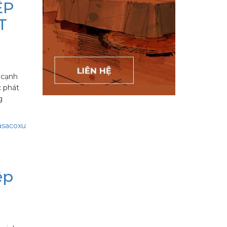
ỆP
T
n cạnh
c phát
g
asaco
xu
ệp