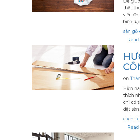
Để giúp
thật th
việc đơ
biến dạ
sàn gỗ
Read 
HƯ
CÔ
on
Thá
Hiện na
thích n
chỉ có 
đặt sàn
cách lá
Read 