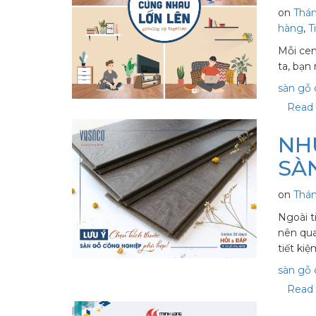
on
Thán
hàng
,
T
Mỗi cen
ta, bạn
sàn gỗ
Read 
NH
SÀ
on
Thán
Ngoài t
nên qua
tiết ki
sàn gỗ
Read 