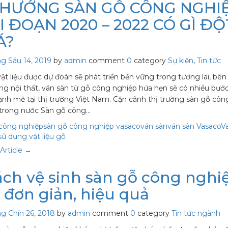
 HƯỚNG SÀN GỖ CÔNG NGHI
I ĐOẠN 2020 – 2022 CÓ GÌ ĐỘ
Á?
g Sáu 14, 2019
by
admin
comment
0
category
Sự kiện
,
Tin tức
 vật liệu được dự đoán sẽ phát triển bền vững trong tương lai, bê
ờng nội thất, ván sàn từ gỗ công nghiệp hứa hẹn sẽ có nhiều bướ
ạnh mẽ tại thị trường Việt Nam. Cận cảnh thị trường sàn gỗ côn
 trong nước Sàn gỗ công…
 công nghiệp
sàn gỗ công nghiệp vasaco
ván sàn
ván sàn Vasaco
V
ử dụng vật liệu gỗ
Article →
ách vệ sinh sàn gỗ công nghi
 đơn giản, hiệu quả
g Chín 26, 2018
by
admin
comment
0
category
Tin tức ngành