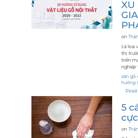
XU
GIA
PH
on
Thán
Là loại
thị trư
triển m
nghiệp
sàn gỗ
hướng s
Read 
5 c
cực
on
Thán