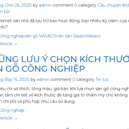
g Chín 26, 2020
by
admin
comment
0
category
Câu chuyện kh
in tức
timet sàn nhà đã lưu trữ bao hoạt động, bao nhiêu kỷ niệm của
 nhỉ?
 công nghiệp
sàn gỗ VASACO
ván sàn Vasaco
Vasaco
Article →
ỮNG LƯU Ý CHỌN KÍCH THƯ
N GỖ CÔNG NGHIỆP
g Bảy 15, 2020
by
admin
comment
0
category
Tin tức
iêu chí sở thích, tông màu, giá bán; khi lựa chọn sàn gỗ công ng
n tâm chi tiết về kích thước để tăng giá trị thẩm mỹ cho không 
ệm chi phí và phù hợp nhu cầu sử dụng.
 công nghiệp
Article →