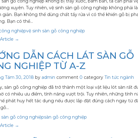
 sàn gỗ công nghiệp không bị trầy xước, bám bẩn, ta cần phải vệ
ường xuyên. Tuy nhiên, vệ sinh sàn gỗ công nghiệp không phải l
n giản. Bạn không thể dùng chất tẩy rửa vì có thể khiến gỗ bị ph
ng. Bạn có thể…
 công nghiệp
vệ sinh sàn gỗ công nghiệp
Article →
ỚNG DẪN CÁCH LÁT SÀN GỖ
NG NGHIỆP TỪ A-Z
ng Tám 30, 2018
by
admin
comment
0
category
Tin tức ngành
y, sàn gỗ công nghiệp đã trở thành một loại vật liệu lót sàn rất 
hờ có nhiều ưu điểm, tính năng vượt trội. Tuy nhiên, những tính 
thế phát huy hết tác dụng nếu được lắp đặt đúng cách ngay từ đ
 gỗ…
t sàn gỗ công nghiệp
sàn gỗ công nghiệp
Article →