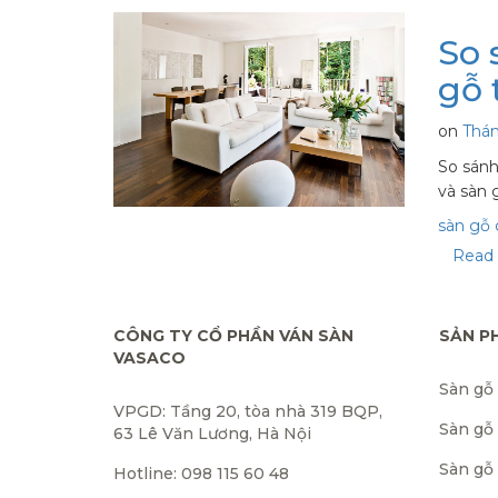
So 
gỗ 
on
Thá
So sánh
và sàn 
sàn gỗ
Read 
CÔNG TY CỔ PHẦN VÁN SÀN
SẢN P
VASACO
Sàn gỗ
VPGD: Tầng 20, tòa nhà 319 BQP,
Sàn gỗ
63 Lê Văn Lương, Hà Nội
Sàn gỗ 
Hotline: 098 115 60 48