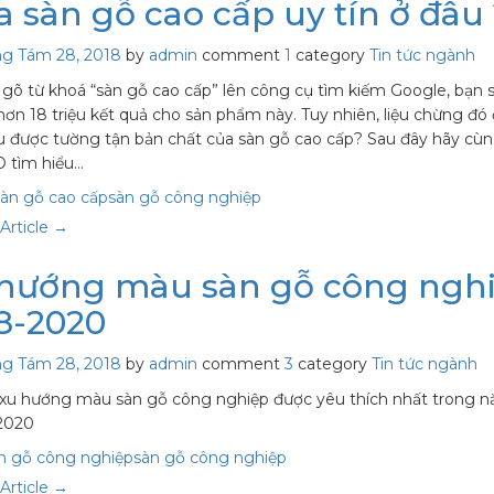
 sàn gỗ cao cấp uy tín ở đâu
ng Tám 28, 2018
by
admin
comment
1
category
Tin tức ngành
 gõ từ khoá “sàn gỗ cao cấp” lên công cụ tìm kiếm Google, bạn 
hơn 18 triệu kết quả cho sản phẩm này. Tuy nhiên, liệu chừng đó
u được tường tận bản chất của sàn gỗ cao cấp? Sau đây hãy cù
 tìm hiểu…
sàn gỗ cao cấp
sàn gỗ công nghiệp
Article →
hướng màu sàn gỗ công ngh
8-2020
ng Tám 28, 2018
by
admin
comment
3
category
Tin tức ngành
xu hướng màu sàn gỗ công nghiệp được yêu thích nhất trong 
 2020
n gỗ công nghiệp
sàn gỗ công nghiệp
Article →