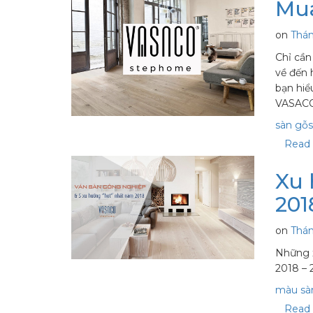
Mua
on
Thá
Chỉ cần
về đến 
bạn hiể
VASACO
sàn gỗ
Read 
Xu 
201
on
Thá
Những 
2018 –
màu sà
Read 