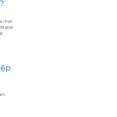
 ?
sẽ nhận
 đã giúp
ng
iệp
năm